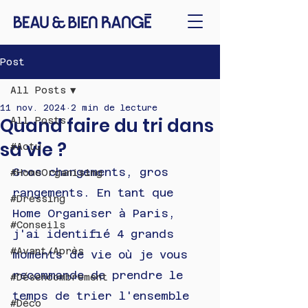
Post
All Posts
11 nov. 2024
2 min de lecture
Quand faire du tri dans
All Posts
sa vie ?
#Actu
Gros changements, gros 
#HomeOrganising
rangements. 
En tant que 
#Dressing
Home Organiser à Paris,
#Conseils
j'ai identifié 4 grands 
#Avant/Après
moments de vie où je vous 
recommande de prendre le 
#Désencombrement
temps de trier l'ensemble 
#Déco