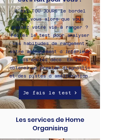
C'est TOU-JOURS le bordel
chez vous alors que vous
passez votre vie à ranger ?
Faites le test pour analyser
vos habitudes de rangement,
votre aménagement d’intérieur
et vos envies déco. En 2min,
obtenez un premier diagnostic
et des pistes d’amélioration.
Je fais le test
Les services de Home
Organising