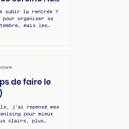
e Home
e subir la rentrée ?
e pour organiser sa
ptembre… mais les
nt les vacances.
ons simples
e Home Organiser pour
ur organisé, une
ée et une rentrée
uoi organiser sa
ecture
ances change
ps de faire le
rée Quand on pense à
 rentrée, on imagine
)
 agenda
ols, j’ai repensé mes
anising pour mieux
us clairs, plus