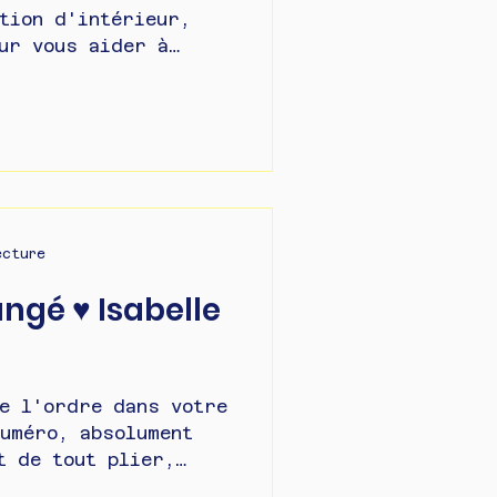
tion d'intérieur,
ur vous aider à
de chez...
ecture
ngé ♥ Isabelle
e l'ordre dans votre
uméro, absolument
t de tout plier,
...