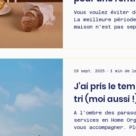
conseils d'un
Vous voulez éviter d
La meilleure périod
Organiser
maison n'est pas se
semaines qui précède
Découvrez les 5 acti
recommandées par un
retrouver un intérie
charge mentale allég
plus sereine. Pourq
19 sept. 2025
1 min de l
maison avant les vac
J’ai pris le tem
complètement la rent
l'organisation de la
tri (moi aussi !
souvent les nouveaux
A l'ombre des paras
services en Home Org
vous accompagner. Pl
fluides, plus...