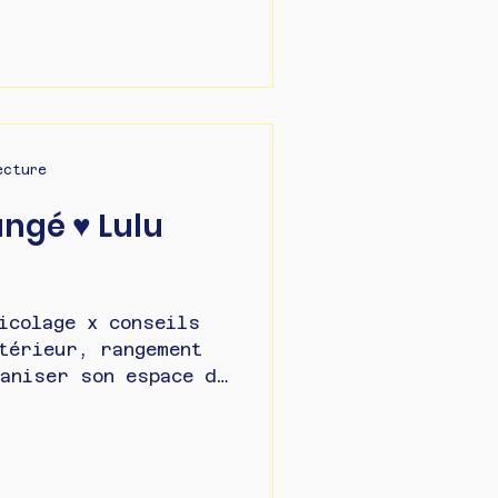
ecture
é ♥ Lulu
icolage x conseils
térieur, rangement
aniser son espace de