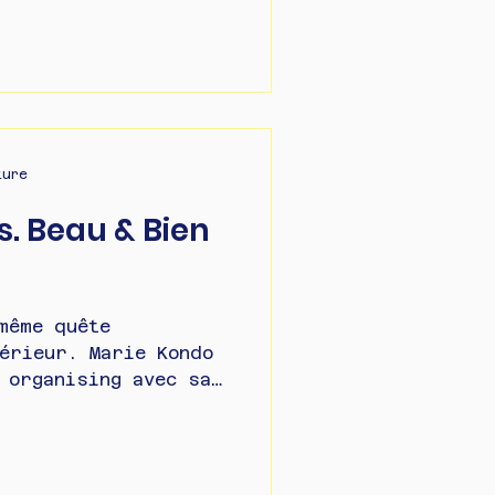
ture
. Beau & Bien
même quête
érieur. Marie Kondo
 organising avec sa
ée sur...