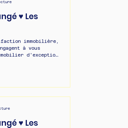
ecture
angé ♥ Les
sfaction immobilière,
mobilier d'exception
cture
angé ♥ Les