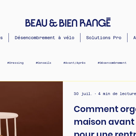
s
Désencombrement à vélo
Solutions Pro
A
#Dressing
#Conseils
#Avant/Après
#Désencombrement
30 juil.
4 min de lectur
Comment orga
maison avant 
pour une rentré