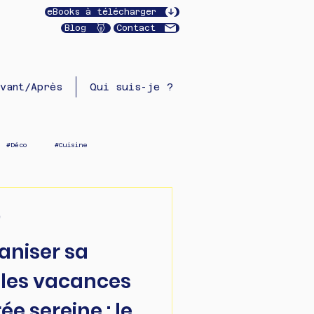
eBooks à télécharger
Blog
Contact
vant/Après
Qui suis-je ?
#Déco
#Cuisine
e
niser sa
les vacances
e sereine : les