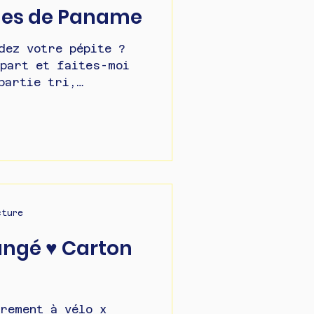
mes de Paname
dez votre pépite ?
 part et faites-moi
partie tri,
ation d'in
cture
angé ♥ Carton
rement à vélo x