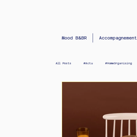
Mood B&BR
Accompagnement
All Posts
#Actu
#HomeOrganising
#salledebain
#Kids