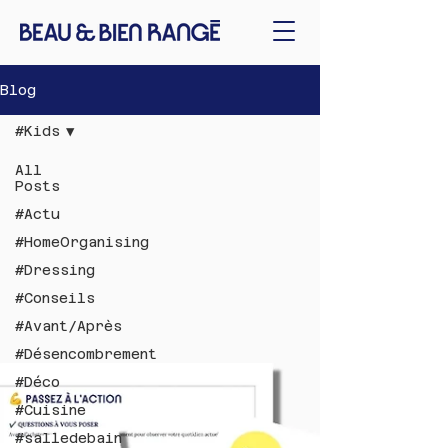
Blog
#Kids
All
Posts
#Actu
#HomeOrganising
#Dressing
#Conseils
#Avant/Après
#Désencombrement
#Déco
#Cuisine
#salledebain