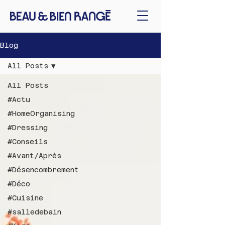
Blog
All Posts
All Posts
#Actu
#HomeOrganising
#Dressing
#Conseils
#Avant/Après
#Désencombrement
#Déco
#Cuisine
#salledebain