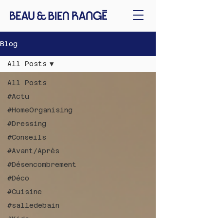
Blog
All Posts
All Posts
#Actu
#HomeOrganising
#Dressing
#Conseils
#Avant/Après
#Désencombrement
#Déco
#Cuisine
#salledebain