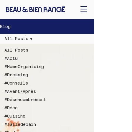
Blog
All Posts
All Posts
#Actu
#HomeOrganising
#Dressing
#Conseils
#Avant/Après
#Désencombrement
#Déco
#Cuisine
#salledebain