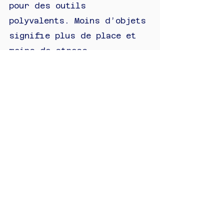
pour des outils 
polyvalents. Moins d’objets 
signifie plus de place et 
moins de stress.
Une cuisine organisée dans 
un petit espace parisien, 
c’est possible avec les 
bonnes astuces. En 
optimisant chaque zone, en 
exploitant les murs et en 
adoptant une approche 
"moins mais mieux", vous 
pourrez profiter d’une 
cuisine fonctionnelle, 