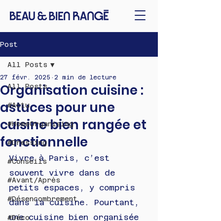
Post
All Posts
27 févr. 2025
2 min de lecture
Organisation cuisine :
All Posts
astuces pour une
#Actu
cuisine bien rangée et
#HomeOrganising
fonctionnelle
#Dressing
Vivre à Paris, c’est 
#Conseils
souvent vivre dans de 
#Avant/Après
petits espaces, y compris 
#Désencombrement
dans la cuisine. Pourtant, 
une cuisine bien organisée 
#Déco